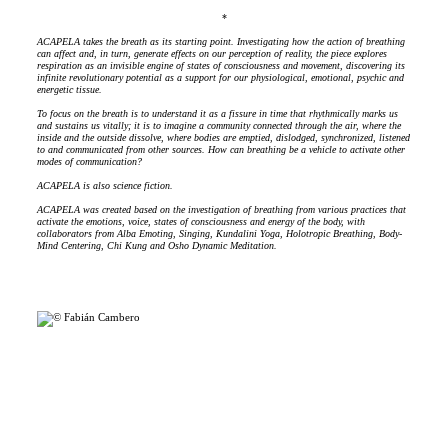
*
ACAPELA takes the breath as its starting point. Investigating how the action of breathing
can affect and, in turn, generate effects on our perception of reality, the piece explores
respiration as an invisible engine of states of consciousness and movement, discovering its
infinite revolutionary potential as a support for our physiological, emotional, psychic and
energetic tissue.
To focus on the breath is to understand it as a fissure in time that rhythmically marks us
and sustains us vitally; it is to imagine a community connected through the air, where the
inside and the outside dissolve, where bodies are emptied, dislodged, synchronized, listened
to and communicated from other sources. How can breathing be a vehicle to activate other
modes of communication?
ACAPELA is also science fiction.
ACAPELA was created based on the investigation of breathing from various practices that
activate the emotions, voice, states of consciousness and energy of the body, with
collaborators from Alba Emoting, Singing, Kundalini Yoga, Holotropic Breathing, Body-
Mind Centering, Chi Kung and Osho Dynamic Meditation.