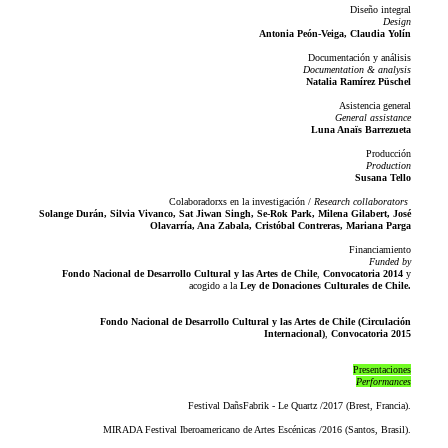
Diseño integral
Design
Antonia Peón-Veiga, Claudia Yolín
Documentación y análisis
Documentation & analysis
Natalia Ramírez Püschel
Asistencia general
General assistance
Luna Anaïs Barrezueta
Producción
Production
Susana Tello
Colaboradorxs en la investigación /
Research collaborators
Solange Durán, Silvia Vivanco, Sat Jiwan Singh, Se-Rok Park, Milena Gilabert, José
Olavarría, Ana Zabala, Cristóbal Contreras, Mariana Parga
Financiamiento
Funded by
Fondo Nacional de Desarrollo Cultural y las Artes de Chile
,
Convocatoria 2014
y
acogido a la
Ley de Donaciones Culturales de Chile.
Fondo Nacional de Desarrollo Cultural y las Artes de Chile (Circulación
Internacional)
,
Convocatoria 2015
Presentaciones
Performances
Festival DañsFabrik - Le Quartz /2017 (Brest, Francia).
MIRADA Festival Iberoamericano de Artes Escénicas /2016 (Santos, Brasil).