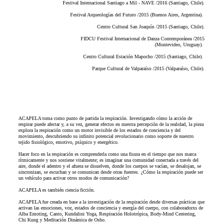
Festival Internacional Santiago a Mil - NAVE /2016 (Santiago, Chile).
Festival Arqueologías del Futuro /2015 (Buenos Aires, Argentina).
Centro Cultural San Joaquín /2015 (Santiago, Chile).
FIDCU Festival Internacional de Danza Contemporánea /2015
(Montevideo, Uruguay).
Centro Cultural Estación Mapocho /2015 (Santiago, Chile).
Parque Cultural de Valparaíso /2015 (Valparaíso, Chile).
ACAPELA toma como punto de partida la respiración. Investigando cómo la acción de
respirar puede afectar y, a su vez, generar efectos en nuestra percepción de la realidad, la pieza
explora la respiración como un motor invisible de los estados de conciencia y del
movimiento, descubriendo su infinito potencial revolucionario como soporte de nuestro
tejido fisiológico, emotivo, psíquico y energético.
Hacer foco en la respiración es comprenderla como una fisura en el tiempo que nos marca
rítmicamente y nos sostiene vitalmente; es imaginar una comunidad conectada a través del
aire, donde el adentro y el afuera se disuelven, donde los cuerpos se vacían, se desalojan, se
sincronizan, se escuchan y se comunican desde otras fuentes. ¿Cómo la respiración puede ser
un vehículo para activar otros modos de comunicación?
ACAPELA es también ciencia ficción.
ACAPELA fue creada en base a la investigación de la respiración desde diversas prácticas que
activan las emociones, voz, estados de conciencia y energía del cuerpo, con colaboradorxs de
Alba Emoting, Canto, Kundalini Yoga, Respiración Holotrópica, Body-Mind Centering,
Chi Kung y Meditación Dinámica de Osho.