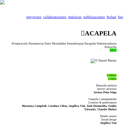
proyectos
colaboraciones
prácticas
publicaciones
fechas
bio
︎︎︎ACAPELA
#respiración #insistencia #aire #kundalini #membranas #acapela #adentroafuera
#escucha
2015
Créditos
Credits
Dirección artística
Artistic direction
Javiera Peón-Veiga
Creación e interpretación
Creation & performance
Macarena Campbell, Carolina Cifras, Angélica Vial, Ariel Hermosilla, Emilio
Edwards, Claudio Muñoz
Diseño sonoro
Sound design
Angélica Vial